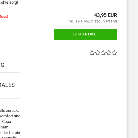
sohle sorgt
43,95 EUR
Mwst.)
inkl. 19% MwSt. zzgl.
Versand
ZUM ARTIKEL
FG
MALES
lls zurück.
 Komfort und
on Copa
einem
der für ein