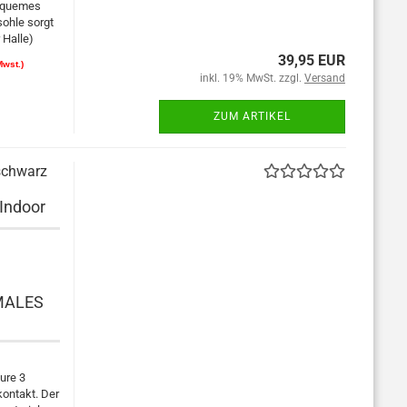
bequemes
sohle sorgt
 Halle)
39,95 EUR
Mwst.)
inkl. 19% MwSt. zzgl.
Versand
ZUM ARTIKEL
schwarz
Indoor
MALES
ure 3
kontakt. Der