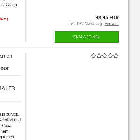
unstrasen,
43,95 EUR
Mwst.)
inkl. 19% MwSt. zzgl.
Versand
ZUM ARTIKEL
lemon
door
MALES
lls zurück.
 Komfort und
on Copa
einem
bequemes