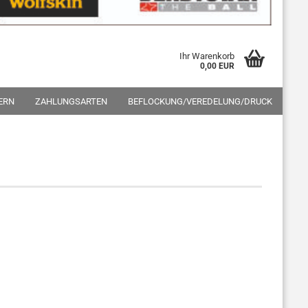
Ihr Warenkorb
0,00 EUR
ERN
ZAHLUNGSARTEN
BEFLOCKUNG/VEREDELUNG/DRUCK