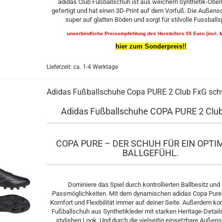
adidas Club Fußballschuh ist aus weichem Synthetik-Ober
gefertigt und hat einen 3D-Print auf dem Vorfuß. Die Außenso
super auf glatten Böden und sorgt für stilvolle Fussballs
unverbindliche Preisempfehlung des Herstellers 55 Euro (incl. 
hier zum Sonderpreis!!
Lieferzeit: ca. 1-4 Werktage
Adidas Fußballschuhe Copa PURE 2 Club FxG sc
Adidas Fußballschuhe COPA PURE 2 Clu
COPA PURE – DER SCHUH FÜR EIN OPTI
BALLGEFÜHL.
Dominiere das Spiel durch kontrollierten Ballbesitz und
Passmöglichkeiten. Mit dem dynamischen adidas Copa Pure 
Komfort und Flexibilität immer auf deiner Seite. Außerdem k
Fußballschuh aus Synthetikleder mit starken Heritage-Details
stylishen Look. Und durch die vielseitig einsetzbare Außen