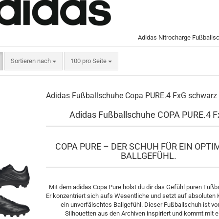
Adidas Nitrocharge Fußballs
Sortieren nach
pro Seite
Sortieren nach
100 pro Seite
Adidas Fußballschuhe Copa PURE.4 FxG schwarz
Adidas Fußballschuhe COPA PURE.4 F
COPA PURE – DER SCHUH FÜR EIN OPTI
BALLGEFÜHL.
Mit dem adidas Copa Pure holst du dir das Gefühl puren Fußba
Er konzentriert sich aufs Wesentliche und setzt auf absoluten
ein unverfälschtes Ballgefühl. Dieser Fußballschuh ist v
Silhouetten aus den Archiven inspiriert und kommt mit 