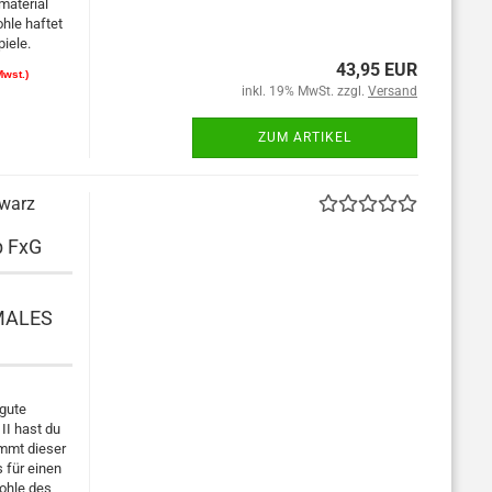
material
hle haftet
piele.
43,95 EUR
Mwst.)
inkl. 19% MwSt. zzgl.
Versand
ZUM ARTIKEL
hwarz
b FxG
MALES
 gute
II hast du
ommt dieser
 für einen
sohle des