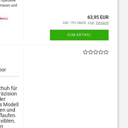
 spezielle
urrasen und
63,95 EUR
Mwst.)
inkl. 19% MwSt. zzgl.
Versand
ZUM ARTIKEL
oor
chuh für
räzision
der
as Modell
gen und
flaufen.
xiblen,
in