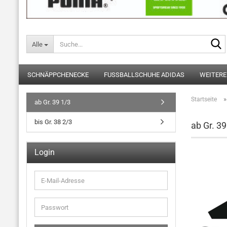
Alle
SCHNÄPPCHENECKE
FUSSBALLSCHUHE ADIDAS
WEITERE
Startseite
ab Gr. 39 1/3
bis Gr. 38 2/3
ab Gr. 39
Login
E-
Mail-
Adresse
Passwort