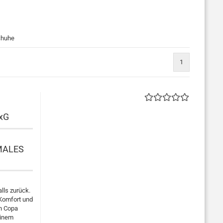
chuhe
1
xG
MALES
lls zurück.
 Komfort und
on Copa
einem