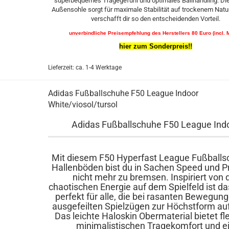
superbequemes Tragegefühl und optimales Ballhandling. Die
Außensohle sorgt für maximale Stabilität auf trockenem Nat
verschafft dir so den entscheidenden Vorteil.
unverbindliche Preisempfehlung des Herstellers 80 Euro (incl. 
hier zum Sonderpreis!!
Lieferzeit: ca. 1-4 Werktage
Adidas Fußballschuhe F50 League Indoor
White/viosol/tursol
Adidas Fußballschuhe F50 League Ind
Mit diesem F50 Hyperfast League Fußballs
Hallenböden bist du in Sachen Speed und P
nicht mehr zu bremsen. Inspiriert von 
chaotischen Energie auf dem Spielfeld ist d
perfekt für alle, die bei rasanten Bewegun
ausgefeilten Spielzügen zur Höchstform au
Das leichte Haloskin Obermaterial bietet fle
minimalistischen Tragekomfort und e