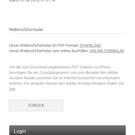
Stand: 07.08.2026, 01:01:54
Widerrufsformular
Unser Widerrufsformular im PDF-Format:
DOWNLOAD
Unser Widerrufsformular zum online Ausfüllen:
ONLINE-FORMULAR
Um die zum Download angebotenen PDF-Dateien zu öffnen,
benötigen Sie ein Zusatzprogramm, wie zum Beispiel den Adobe
Acrobat Reader, welchen Sie im Internet kostenfrei herunterladen
können. Die aktuelle Version des Adobe Acrobat Readers finden Sie
hier
.
ZURÜCK
Login