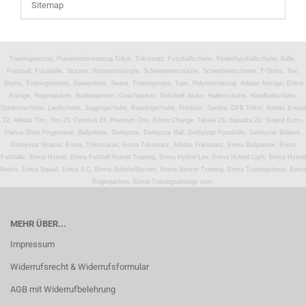
Sitemap
Trainingsanzug, Präsentationsanzug,Trikot, Trikotsatz, Fussballschuhe, Kinderfussballschuhe, Bälle,
Fussball, Fussbälle, Stutzen, Stutzenstrümpfe, Schienbeinschützer, Schienbeinschoner, T-Shirts, Tee,
Shorts, Trainingshosen, Sweatshirts, Sweat, Trainingstops, Tops, Polyesteranzug, Adidas Anzüge, Erima
Anzüge, Regenjacken, Stadionjacken, Coachjacken, Softshell Jacke, Hallenschuhe, Handballschuhe,
Outdoorschuhe, Laufschuhe, Joggingschuhe, Runningschuhe, Predator, Samba, DFB Trikot, Adidas Entrad
22, Adidas Tiro, Tiro 23, Condivo 23, Premium One, Erima Change, Tabela 23, Squadra 22, Striped Estro,
Parma Short,Fingersave, Ballpakete, Derbystar, Derbystar Ball, Derbystar Fussbälle, Derbystar Brilliant,
Derbystar Stratos, Erima, Trikotsätze, Erima Trikotsatz, Adidas Trikotsatz, Erima Ballpakete, Erima
Fußbälle, Erima Hybrid, Erima Fußball Hybrid Training, Erima Hybrid Lite, Erima Hybrid Light, Erima Hybrid
Match, Erima Squad, Erima 5-C, Erima Softshelljacken, Erima Senzor Training, Erima Trainingshose, Erima
Regenjacken, Erima Trainingsanzüge uvm.
MEHR ÜBER...
Impressum
Widerrufsrecht & Widerrufsformular
AGB mit Widerrufbelehrung