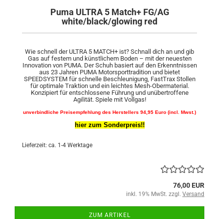
Puma ULTRA 5 Match+ FG/AG
white/black/glowing red
Wie schnell der ULTRA 5 MATCH+ ist? Schnall dich an und gib
Gas auf festem und künstlichem Boden – mit der neuesten
Innovation von PUMA. Der Schuh basiert auf den Erkenntnissen
aus 23 Jahren PUMA Motorsporttradition und bietet
SPEEDSYSTEM für schnelle Beschleunigung, FastTrax Stollen
für optimale Traktion und ein leichtes Mesh-Obermaterial.
Konzipiert für entschlossene Führung und unübertroffene
Agilität. Spiele mit Vollgas!
unverbindliche Preisempfehlung des Herstellers 94,95 Euro (incl. Mwst.)
hier zum Sonderpreis!!
Lieferzeit: ca. 1-4 Werktage
76,00 EUR
inkl. 19% MwSt. zzgl.
Versand
ZUM ARTIKEL