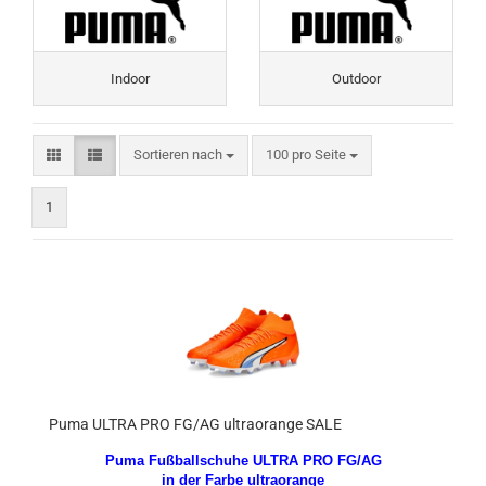
Indoor
Outdoor
Sortieren nach
pro Seite
Sortieren nach
100 pro Seite
1
Puma ULTRA PRO FG/AG ultraorange SALE
Puma Fußballschuhe ULTRA PRO FG/AG
in der Farbe ultraorange