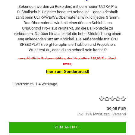
Sekunden werden zu Rekorden: mit dem neuen ULTRA Pro
Fußballschuh. Leichter bedeutet schneller – genau deshalb
zählt beim ULTRAWEAVE Obermaterial wirklich jedes Gramm.
Das Obermaterial wird mit einer dünnen Schicht aus
GripControl Pro-Haut verstärkt, um die Ballkontrolle zu
verbessern. Darüber hinaus bietet die hohe Stricköffnung einen
eng anliegenden Sitz am Knöchel. Die Außensohle mit TPU
SPEEDPLATE sorgt für optimale Traktion und Propulsion.
Wusstest du, dass du so schnell sein kannst?
unverbindliche Preisempfehlung des Herstellers 140,00 Euro (incl.
Mwst.)
hier zum Sonderpreis!!
Lieferzeit: ca. 1-4 Werktage
39,95 EUR
inkl. 19% MwSt. zzgl.
Versand
ZUM ARTIKEL