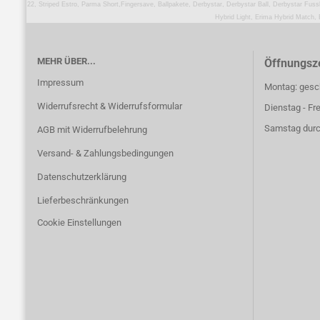
22, Striped Estro, Parma Short,Fingersave, Ballpakete, Derbystar, Derbystar Ball, Derbystar Fussb
Hybrid Light, Erima Hybrid Match,
MEHR ÜBER...
Öffnungsze
Impressum
Montag: gesc
Widerrufsrecht & Widerrufsformular
Dienstag - Fr
Samstag durc
AGB mit Widerrufbelehrung
Versand- & Zahlungsbedingungen
Datenschutzerklärung
Lieferbeschränkungen
Cookie Einstellungen