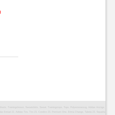
)
 Shorts, Trainingshosen, Sweatshirts, Sweat, Trainingstops, Tops, Polyesteranzug, Adidas Anzüge,
as Entrad 22, Adidas Tiro, Tiro 23, Condivo 23, Premium One, Erima Change, Tabela 23, Squadra