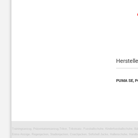
Herstell
PUMA SE, P
Trainingsanzug, Präsentationsanzug,Trikot, Trikotsatz, Fussballschuhe, Kinderfussballschuhe, Bä
Erima Anzüge, Regenjacken, Stadionjacken, Coachjacken, Softshell Jacke, Hallenschuhe, Handba