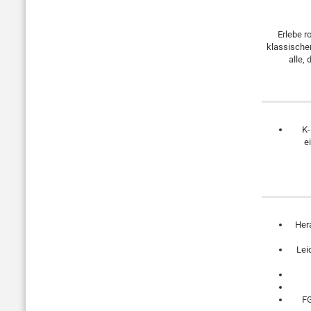
Erlebe r
klassische
alle,
K-
e
Her
Lei
FG