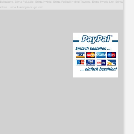
 Ballpakete, Erima Fußbälle, Erima Hybrid, Erima Fußball Hybrid Training, Erima Hybrid Lite, Erima
jacken, Erima Trainingsanzüge uvm.