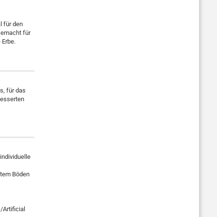
l für den
Gemacht für
 Erbe.
, für das
besserten
ndividuelle
estem Böden
Artificial