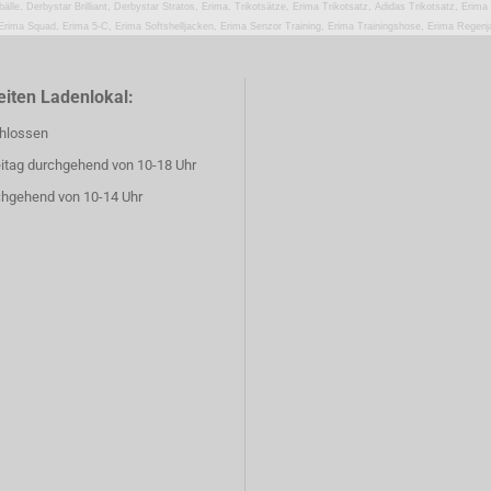
älle, Derbystar Brilliant, Derbystar Stratos, Erima, Trikotsätze, Erima Trikotsatz, Adidas Trikotsatz, Erima
 Erima Squad, Erima 5-C, Erima Softshelljacken, Erima Senzor Training, Erima Trainingshose, Erima Regen
iten Ladenlokal:
hlossen
eitag durchgehend von 10-18 Uhr
hgehend von 10-14 Uhr