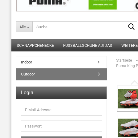
Alle
SCHNÄPPCHENECKE
FUSSBALLSCHUHE ADIDAS
WEITERE
Startseite
Indoor
Puma King PR
Outdoor
Login
E-
Mail-
Adresse
Passwort