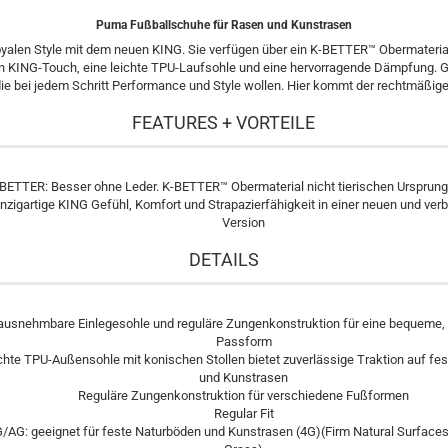
Puma Fußballschuhe für Rasen und Kunstrasen
oyalen Style mit dem neuen KING. Sie verfügen über ein K-BETTER™ Obermateria
n KING-Touch, eine leichte TPU-Laufsohle und eine hervorragende Dämpfung. 
 die bei jedem Schritt Performance und Style wollen. Hier kommt der rechtmäßige
FEATURES + VORTEILE
BETTER: Besser ohne Leder. K-BETTER™ Obermaterial nicht tierischen Ursprungs
inzigartige KING Gefühl, Komfort und Strapazierfähigkeit in einer neuen und ver
Version
DETAILS
ausnehmbare Einlegesohle und reguläre Zungenkonstruktion für eine bequeme, i
Passform
chte TPU-Außensohle mit konischen Stollen bietet zuverlässige Traktion auf f
und Kunstrasen
Reguläre Zungenkonstruktion für verschiedene Fußformen
Regular Fit
/AG: geeignet für feste Naturböden und Kunstrasen (4G)(Firm Natural Surfaces/