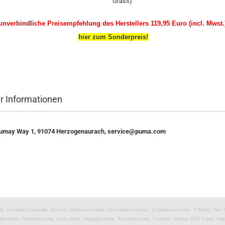
Grass)
unverbindliche Preisempfehlung des Herstellers 119,95 Euro (incl. Mwst.
hier zum Sonderpreis!
er Informationen
umay Way 1, 91074 Herzogenaurach, service@puma.com
lle, Fussball, Fussbälle, Stutzen, Stutzenstrümpfe, Schienbeinschützer, Schienbeinschoner, T-Shirts, Tee,
llschuhe, Outdoorschuhe, Laufschuhe, Joggingschuhe, Runningschuhe, Predator, Samba, DFB Trikot, Adid