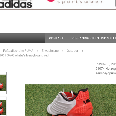
Suche...
KONTAKT
VERSANDKOSTEN UND STEU
»
»
»
»
Fußballschuhe PUMA
Erwachsene
Outdoor
O FG/AG white/silver/glowing red
PUMA SE, Pu
91074 Herzog
service@pum