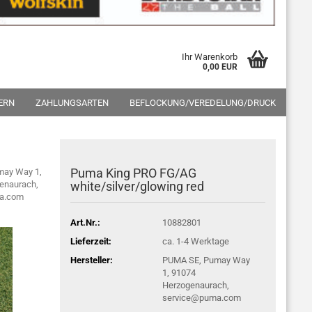
Ihr Warenkorb
0,00 EUR
ERN
ZAHLUNGSARTEN
BEFLOCKUNG/VEREDELUNG/DRUCK
Puma King PRO FG/AG
may Way 1,
enaurach,
white/silver/glowing red
a.com
Art.Nr.:
10882801
Lieferzeit:
ca. 1-4 Werktage
Hersteller:
PUMA SE, Pumay Way
1, 91074
Herzogenaurach,
service@puma.com