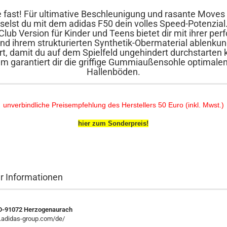
e fast! Für ultimative Beschleunigung und rasante Moves 
selst du mit dem adidas F50 dein volles Speed-Potenzial
Club Version für Kinder und Teens bietet dir mit ihrer perf
nd ihrem strukturierten Synthetik-Obermaterial ablenkun
t, damit du auf dem Spielfeld ungehindert durchstarten 
 garantiert dir die griffige Gummiaußensohle optimalen
Hallenböden.
unverbindliche Preisempfehlung des Herstellers 50 Euro (inkl. Mwst.)
hier zum Sonderpreis!
er Informationen
 D-91072 Herzogenaurach
.adidas-group.com/de/