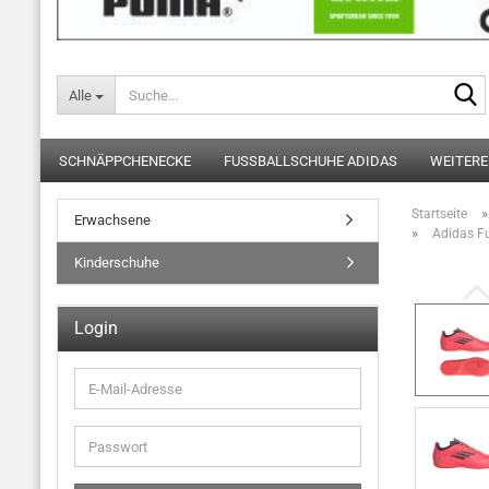
Alle
SCHNÄPPCHENECKE
FUSSBALLSCHUHE ADIDAS
WEITERE
Startseite
Erwachsene
»
Adidas Fu
Kinderschuhe
Login
E-
Mail-
Adresse
Passwort