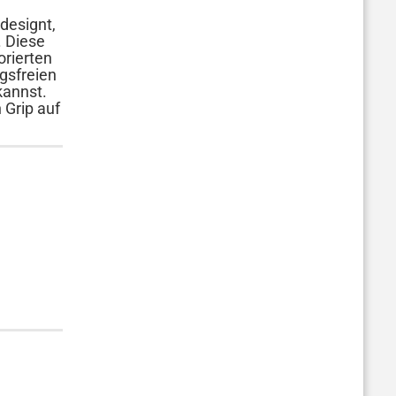
designt,
. Diese
orierten
gsfreien
kannst.
 Grip auf