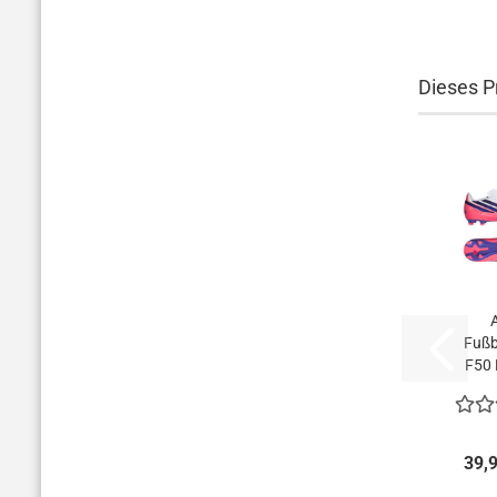
Dieses Pr
Fußb
F50 
Clu
weiß/v
39,