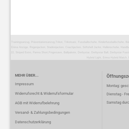
Trainingsanzug, Präsentationsanzug,Trikot, Trikotsatz, Fussballschuhe, Kinderfussballschuhe, Bä
Erima Anzüge, Regenjacken, Stadionjacken, Coachjacken, Softshell Jacke, Hallenschuhe, Handba
22, Striped Estro, Parma Short,Fingersave, Ballpakete, Derbystar, Derbystar Ball, Derbystar Fussb
Hybrid Light, Erima Hybrid Match,
MEHR ÜBER...
Öffnungsze
Impressum
Montag: gesc
Widerrufsrecht & Widerrufsformular
Dienstag - Fr
Samstag durc
AGB mit Widerrufbelehrung
Versand- & Zahlungsbedingungen
Datenschutzerklärung