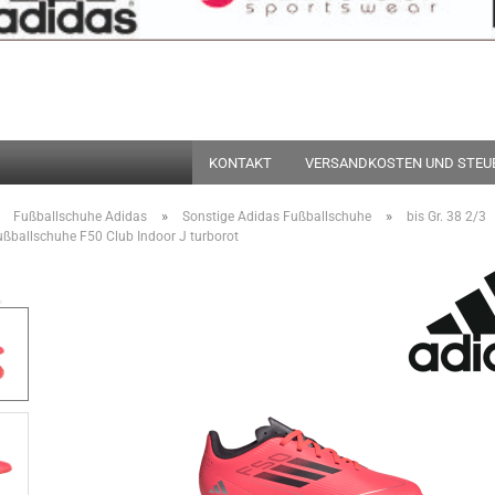
Suche...
KONTAKT
VERSANDKOSTEN UND STEU
»
»
»
Fußballschuhe Adidas
Sonstige Adidas Fußballschuhe
bis Gr. 38 2/3
ßballschuhe F50 Club Indoor J turborot