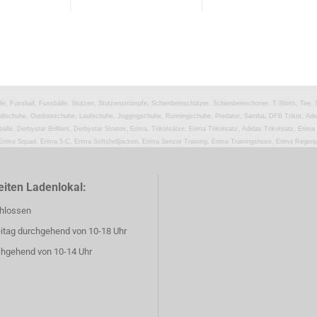
lle, Fussball, Fussbälle, Stutzen, Stutzenstrümpfe, Schienbeinschützer, Schienbeinschoner, T-Shirts, Tee,
llschuhe, Outdoorschuhe, Laufschuhe, Joggingschuhe, Runningschuhe, Predator, Samba, DFB Trikot, Adid
älle, Derbystar Brilliant, Derbystar Stratos, Erima, Trikotsätze, Erima Trikotsatz, Adidas Trikotsatz, Erima
 Erima Squad, Erima 5-C, Erima Softshelljacken, Erima Senzor Training, Erima Trainingshose, Erima Regen
iten Ladenlokal:
hlossen
eitag durchgehend von 10-18 Uhr
hgehend von 10-14 Uhr