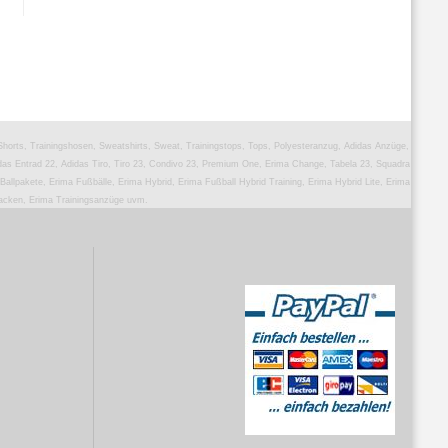
 Shorts, Trainingshosen, Sweatshirts, Sweat, Trainingstops, Tops, Polyesteranzug, Adidas Anzüge,
as Entrad 22, Adidas Tiro, Tiro 23, Condivo 23, Premium One, Erima Change, Tabela 23, Squadra
 Ballpakete, Erima Fußbälle, Erima Hybrid, Erima Fußball Hybrid Training, Erima Hybrid Lite, Erima
jacken, Erima Trainingsanzüge uvm.