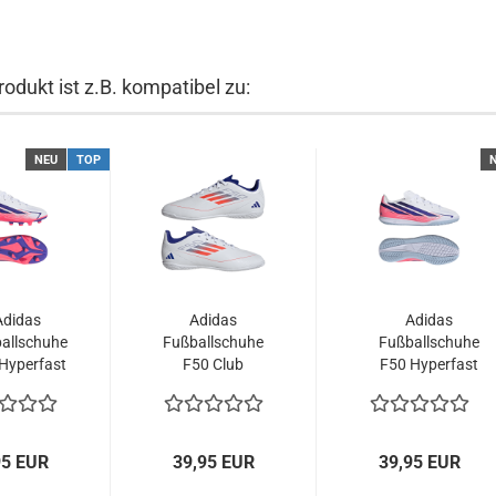
odukt ist z.B. kompatibel zu:
NEU
TOP
Adidas
Adidas
Adidas
allschuhe
Fußballschuhe
Fußballschuhe
Hyperfast
F50 Club
F50 Hyperfast
b FG/MG J
Indoor J
IND J
iosol/tursol
weiß/blau/rot
weiß/viosol/tursol
95 EUR
39,95 EUR
39,95 EUR