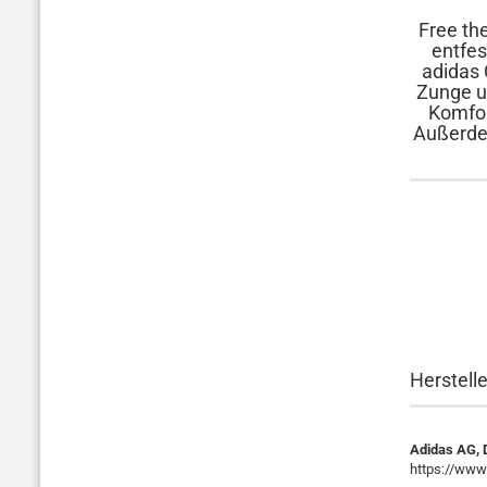
Free th
entfes
adidas 
Zunge u
Komfor
Außerdem
Herstell
Adidas AG,
https://www