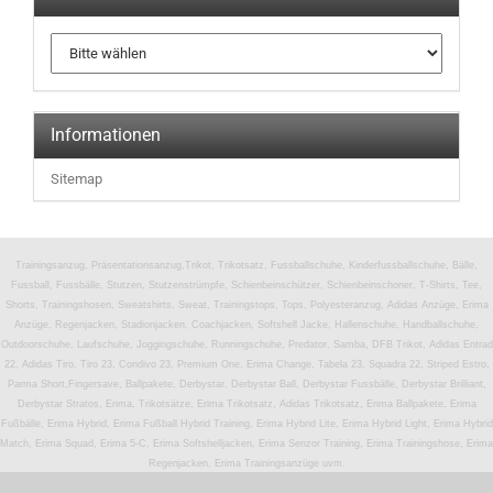
Informationen
Sitemap
Trainingsanzug, Präsentationsanzug,Trikot, Trikotsatz, Fussballschuhe, Kinderfussballschuhe, Bälle,
Fussball, Fussbälle, Stutzen, Stutzenstrümpfe, Schienbeinschützer, Schienbeinschoner, T-Shirts, Tee,
Shorts, Trainingshosen, Sweatshirts, Sweat, Trainingstops, Tops, Polyesteranzug, Adidas Anzüge, Erima
Anzüge, Regenjacken, Stadionjacken, Coachjacken, Softshell Jacke, Hallenschuhe, Handballschuhe,
Outdoorschuhe, Laufschuhe, Joggingschuhe, Runningschuhe, Predator, Samba, DFB Trikot, Adidas Entrad
22, Adidas Tiro, Tiro 23, Condivo 23, Premium One, Erima Change, Tabela 23, Squadra 22, Striped Estro,
Parma Short,Fingersave, Ballpakete, Derbystar, Derbystar Ball, Derbystar Fussbälle, Derbystar Brilliant,
Derbystar Stratos, Erima, Trikotsätze, Erima Trikotsatz, Adidas Trikotsatz, Erima Ballpakete, Erima
Fußbälle, Erima Hybrid, Erima Fußball Hybrid Training, Erima Hybrid Lite, Erima Hybrid Light, Erima Hybrid
Match, Erima Squad, Erima 5-C, Erima Softshelljacken, Erima Senzor Training, Erima Trainingshose, Erima
Regenjacken, Erima Trainingsanzüge uvm.