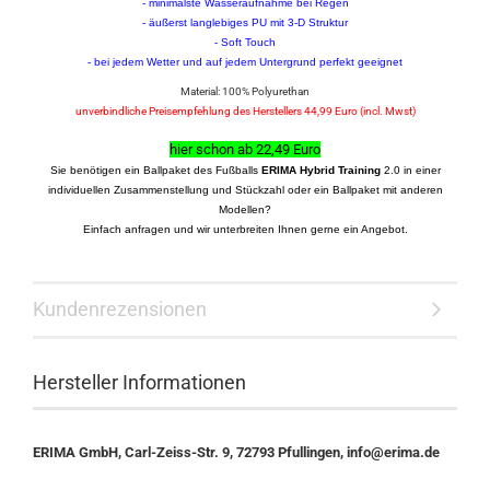
- minimalste Wasseraufnahme bei Regen
- äußerst langlebiges PU mit 3-D Struktur
- Soft Touch
- bei jedem Wetter und auf jedem Untergrund perfekt geeignet
Material: 100% Polyurethan
unverbindliche Preisempfehlung des Herstellers 44,99 Euro (incl. Mwst)
hier schon ab 22,49 Euro
Sie benötigen ein Ballpaket des Fußballs
ERIMA Hybrid Training
2.0 in einer
individuellen Zusammenstellung und Stückzahl oder ein Ballpaket mit anderen
Modellen?
Einfach anfragen und wir unterbreiten Ihnen gerne ein Angebot.
Kundenrezensionen
Hersteller Informationen
ERIMA GmbH, Carl-Zeiss-Str. 9, 72793 Pfullingen, info@erima.de