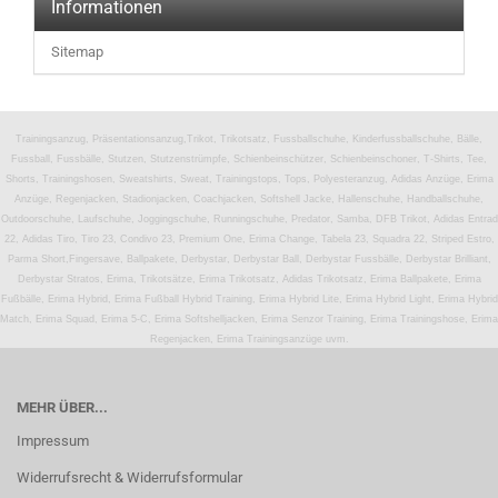
Informationen
Sitemap
Trainingsanzug, Präsentationsanzug,Trikot, Trikotsatz, Fussballschuhe, Kinderfussballschuhe, Bälle,
Fussball, Fussbälle, Stutzen, Stutzenstrümpfe, Schienbeinschützer, Schienbeinschoner, T-Shirts, Tee,
Shorts, Trainingshosen, Sweatshirts, Sweat, Trainingstops, Tops, Polyesteranzug, Adidas Anzüge, Erima
Anzüge, Regenjacken, Stadionjacken, Coachjacken, Softshell Jacke, Hallenschuhe, Handballschuhe,
Outdoorschuhe, Laufschuhe, Joggingschuhe, Runningschuhe, Predator, Samba, DFB Trikot, Adidas Entrad
22, Adidas Tiro, Tiro 23, Condivo 23, Premium One, Erima Change, Tabela 23, Squadra 22, Striped Estro,
Parma Short,Fingersave, Ballpakete, Derbystar, Derbystar Ball, Derbystar Fussbälle, Derbystar Brilliant,
Derbystar Stratos, Erima, Trikotsätze, Erima Trikotsatz, Adidas Trikotsatz, Erima Ballpakete, Erima
Fußbälle, Erima Hybrid, Erima Fußball Hybrid Training, Erima Hybrid Lite, Erima Hybrid Light, Erima Hybrid
Match, Erima Squad, Erima 5-C, Erima Softshelljacken, Erima Senzor Training, Erima Trainingshose, Erima
Regenjacken, Erima Trainingsanzüge uvm.
MEHR ÜBER...
Impressum
Widerrufsrecht & Widerrufsformular