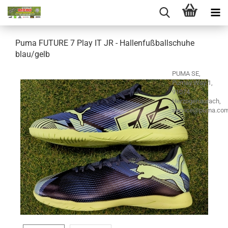
Puma FUTURE 7 Play IT JR - Hallenfußballschuhe
blau/gelb
PUMA SE,
Pumay Way 1,
91074
Herzogenaurach,
service@puma.co