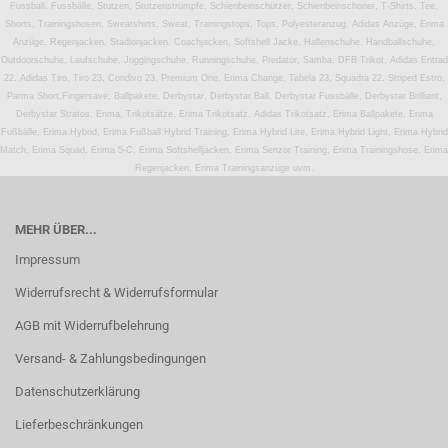
Fussball, Fussbälle, Stutzen, Stutzenstrümpfe, Schienbeinschützer, Schienbeinschoner, T-Shirts, Tee,
Shorts, Trainingshosen, Sweatshirts, Sweat, Trainingstops, Tops, Polyesteranzug, Adidas Anzüge, Erima
Anzüge, Regenjacken, Stadionjacken, Coachjacken, Softshell Jacke, Hallenschuhe, Handballschuhe,
Outdoorschuhe, Laufschuhe, Joggingschuhe, Runningschuhe, Predator, Samba, DFB Trikot, Adidas Entrad
22, Adidas Tiro, Tiro 23, Condivo 23, Premium One, Erima Change, Tabela 23, Squadra 22, Striped Estro,
Parma Short,Fingersave, Ballpakete, Derbystar, Derbystar Ball, Derbystar Fussbälle, Derbystar Brilliant,
Derbystar Stratos, Erima, Trikotsätze, Erima Trikotsatz, Adidas Trikotsatz, Erima Ballpakete, Erima
Fußbälle, Erima Hybrid, Erima Fußball Hybrid Training, Erima Hybrid Lite, Erima Hybrid Light, Erima Hybrid
Match, Erima Squad, Erima 5-C, Erima Softshelljacken, Erima Senzor Training, Erima Trainingshose, Erima
Regenjacken, Erima Trainingsanzüge uvm.
MEHR ÜBER...
Impressum
Widerrufsrecht & Widerrufsformular
AGB mit Widerrufbelehrung
Versand- & Zahlungsbedingungen
Datenschutzerklärung
Lieferbeschränkungen